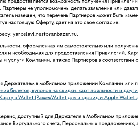
лю предоставляется возможность получения Привилегий 
 Партнеры не уполномочены делать заявления или давать
ржатель извещен, что перечень Партнеров может быть изм
уя настоящую Оферту, дает на это свое согласие.
су: yaroslavl.restoranbazar.ru.
льности, оформленная им самостоятельно или полученн
еля и необходимая для предоставления Привилегий. Кар
вары и услуги Компании, а также Партнеров в соответстви
ая Держателем в мобильном приложении Компании или
ия билетов, купонов на скидки, карт лояльности и друг
ту в Wallet (PassesWallet для андроид и Apple Wallet 
сервис, доступный для Держателя в Мобильном приложен
ансе Виртуального счета, Персональных предложениях, а