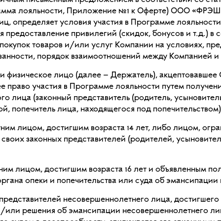
ичным письменным предложением в соответствии со статье
амма лояльности, Приложение №1 к Оферте) ООО «ФРЭШ-П
лиц, определяет условия участия в Программе лояльност
я предоставление привилегий (скидок, бонусов и т.д.) в
 покупок товаров и/или услуг Компании на условиях, п
бязанности, порядок взаимоотношений между Компанией 
изическое лицо (далее – Держатель), акцептовавшее О
е право участия в Программе лояльности путем получени
ого лица (законный представитель (родитель, усыновител
кой, попечитель лица, находящегося под попечительством)
ним лицом, достигшим возраста 14 лет, либо лицом, огр
 своих законных представителей (родителей, усыновител
ним лицом, достигшим возраста 16 лет и объявленным п
ана опеки и попечительства или суда об эмансипации в 
 представителей несовершеннолетнего лица, достигшего в
/или решения об эмансипации несовершеннолетнего лица,