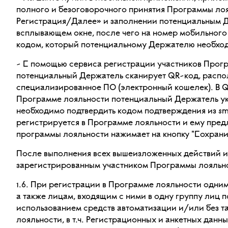
полного и безоговорочного принятия Программы ло
Регистрация/Далее» и заполнении потенциальным Д
всплывающем окне, после чего на номер мобильного
кодом, который потенциальному Держателю необход
- С помощью сервиса регистрации участников Прог
потенциальный Держатель сканирует QR-код, распо
специализированное ПО (электронный кошелек). В Q
Программе лояльности потенциальный Держатель ука
необходимо подтвердить кодом подтверждения из s
регистрируется в Программе лояльности и ему пред
программы лояльности нажимает на кнопку "Сохранит
После выполнения всех вышеизложенных действий и
зарегистрированным участником Программы лояльн
1.6. При регистрации в Программе лояльности одни
а также лицам, входящим с ними в одну группу лиц п
использованием средств автоматизации и/или без т
лояльности, в т.ч. Регистрационных и анкетных данны