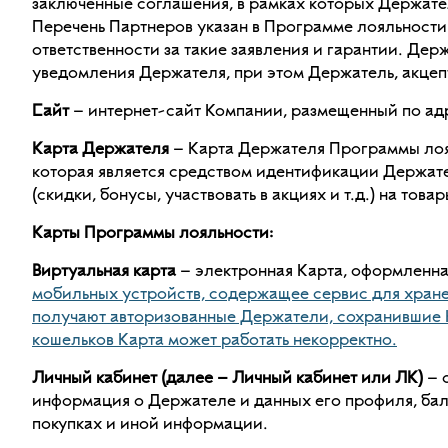
заключенные соглашения, в рамках которых Держате
Перечень Партнеров указан в Программе лояльности.
ответственности за такие заявления и гарантии. Де
уведомления Держателя, при этом Держатель, акцепт
Сайт
– интернет-сайт Компании, размещенный по адре
Карта Держателя
– Карта Держателя Программы лоя
которая является средством идентификации Держат
(скидки, бонусы, участвовать в акциях и т.д.) на то
Карты Программы лояльности:
Виртуальная карта
– электронная Карта, оформленн
мобильных устройств, содержащее сервис для хранен
получают авторизованные Держатели, сохранившие Кар
кошельков Карта может работать некорректно.
Личный кабинет (далее – Личный кабинет или ЛК)
– 
информация о Держателе и данных его профиля, бал
покупках и иной информации.