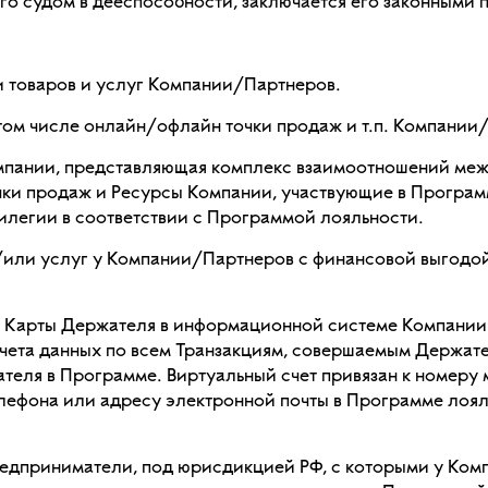
о судом в дееспособности, заключается его законными 
 товаров и услуг Компании/Партнеров.
 том числе онлайн/офлайн точки продаж и т.п. Компании
пании, представляющая комплекс взаимоотношений меж
очки продаж и Ресурсы Компании, участвующие в Програ
легии в соответствии с Программой лояльности.
/или услуг у Компании/Партнеров с финансовой выгодой
т Карты Держателя в информационной системе Компании
чета данных по всем Транзакциям, совершаемым Держате
еля в Программе. Виртуальный счет привязан к номеру
лефона или адресу электронной почты в Программе лоял
едприниматели, под юрисдикцией РФ, с которыми у Ком