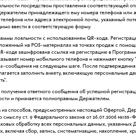
яльности посредством проставления соответствующей от
ержателем принадлежащего ему номера телефона или а
 телефона или адреса электронной почты, указанный по
имо ввести в соответствующую форму.
раммы лояльности с использованием QR-кода. Регистрац
ложенный на POS-материалах на точках продаж с помощ
R-коде зашифрована ссылка на регистрацию в Программе
зывает номер мобильного телефона и нажимает кнопку "
ms-сообщения на следующем шаге. После подтверждения
лагается заполнить анкету, включающую персональные да
ь".
 получения ответного сообщения об успешной регистрац
ости и признается полноправным Держателем.
м из способов, предусмотренных настоящей Офертой, Де
о смыслу ст. 9 Федерального закона от 26.07.2006 №135-
аковых обработку всех персональных данных, указанных
х, включая сбор, запись, систематизацию, накопление, хр