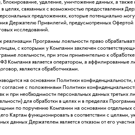
ие, блокирование, удаление, уничтожение данных, а так
ы, в целях, связанных с возможностью предоставления Де
ерсональных предложениях, которые потенциально могут
ения Держателю Привилегий, предусмотренных Офертой 
говых исследований.
ях реализации Программы лояльности право обрабатыват
лицам, с которыми у Компании заключен соответствующ
грамме лояльности, при этом применительно к обработк
2-ФЗ Компания является оператором, а аффилированные л
оговор, являются обработчиками.
оизводится на основании Политики конфиденциальности,
т согласие с положениями Политики конфиденциальности
ак и при необходимости персональных данных третьих ли
ьности) для обработки в целях и в пределах Программы
щими по поручению Компании на основании отдельных со
го Картам функционировать в соответствии с целями, у
ых данных Держателем является отказом от его участия