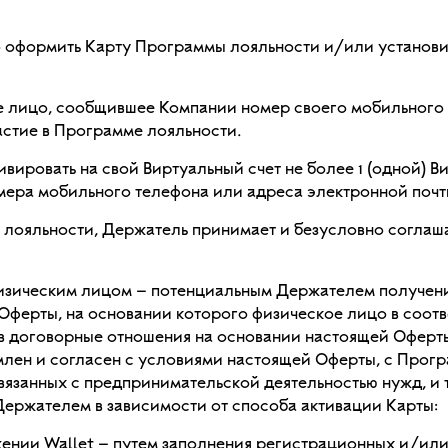
мо оформить Карту Программы лояльности и/или установ
ое лицо, сообщившее Компании номер своего мобильного 
частие в Программе лояльности.
ивировать на свой Виртуальный счет не более 1 (одной) 
мера мобильного телефона или адреса электронной почт
е лояльности, Держатель принимает и безусловно соглаш
физическим лицом – потенциальным Держателем получен
 Оферты, на основании которого физическое лицо в соот
 в договорные отношения на основании настоящей Офер
лен и согласен с условиями настоящей Оферты, с Програ
связанных с предпринимательской деятельностью нужд, и
Держателем в зависимости от способа активации Карты:
нии Wallet – путем заполнения регистрационных и/или 