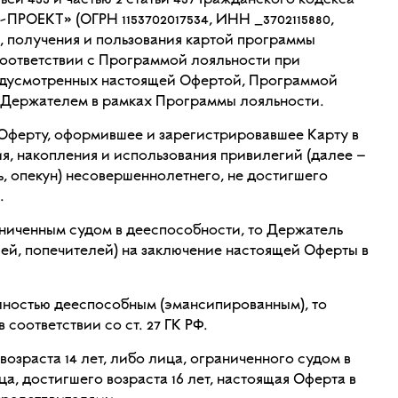
й 435 и частью 2 статьи 437 Гражданского кодекса
РОЕКТ» (ОГРН 1153702017534, ИНН _3702115880,
и, получения и пользования картой программы
 соответствии с Программой лояльности при
редусмотренных настоящей Офертой, Программой
и Держателем в рамках Программы лояльности.
ферту, оформившее и зарегистрировавшее Карту в
я, накопления и использования привилегий (далее –
ь, опекун) несовершеннолетнего, не достигшего
.
аниченным судом в дееспособности, то Держатель
ей, попечителей) на заключение настоящей Оферты в
олностью дееспособным (эмансипированным), то
соответствии со ст. 27 ГК РФ.
озраста 14 лет, либо лица, ограниченного судом в
 достигшего возраста 16 лет, настоящая Оферта в