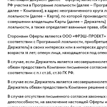
Настоящий документ (далее – Оферта) является публ
РФ участия в Программе лояльности (далее – Прогр
далее – Компания), в адрес неограниченного круга 
лояльности (далее – Карта), по которой производитс
совершении владельцем Карты (далее – Держатель)
лояльности, а также определяет взаимные права, о
Сторонами Оферты являются ООО «ФРЭШ-ПРОЕКТ» и ф
соответствии с Программой лояльности, приобретше
Держатель) в своих интересах или в интересах друг
возраста 18 лет; опекун лица, находящегося под опе
В случае, если Держатель является несовершеннолет
обязан предоставить Компании письменное согласие
соответствии с п.1 ст.26, ст.30 ГК РФ.
В случае если Держатель является несовершеннолет
Держатель обязан предоставить Компании решение орг
В случае отсутствия письменного согласия законных
дееспособности, на заключение настоящей Оферты и