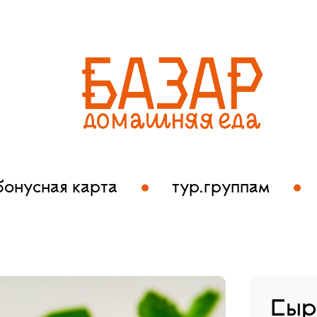
бонусная карта
тур.группам
Сыр