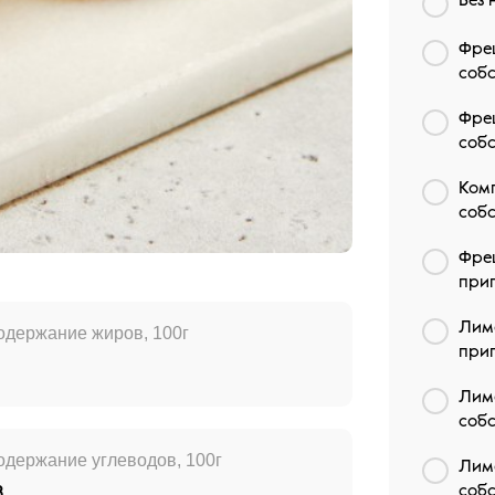
Без 
Фре
собс
Фре
собс
Комп
собс
Фре
при
Лим
одержание жиров, 100г
при
Лим
собс
одержание углеводов, 100г
Лим
8
собс