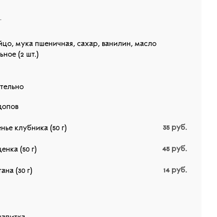
г
яйцо, мука пшеничная, сахар, ванилин, масло
ное (2 шт.)
тельно
допов
35
руб.
нье клубника (50 г)
45
руб.
енка (50 г)
14
руб.
ана (30 г)