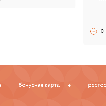
0
бонусная карта
ресто