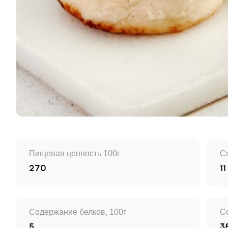
Пищевая ценность 100г
С
270
11
Содержание белков, 100г
С
5
3