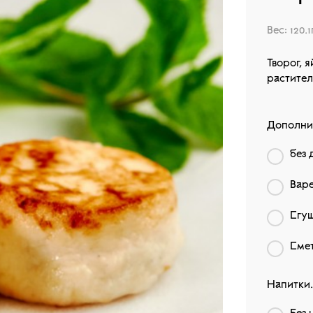
Вес: 120.1
Творог, 
раститель
Дополни
без 
Варе
Сгущ
Смет
Напитки.