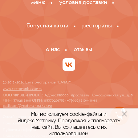
меню
условия доставки
бонусная карта
рестораны
о нас
отзывы
© 2013-2026 Сеть ресторанов "БАЗАР"
www.restoranbazar.ru
ООО "ФРЭШ-ПРОЕКТ" Адрес:150000, Ярославль, Комсомольская ул., д. 5
ИНН: 3702115880 ОГРН: 1153702017534
+7(960) 510-40-81
callback@restoranbazar.ru
0
Мы используем cookie-файлы и
Онлайн оплата
Яндекс.Метрику.
Продолжая использовать
Положение о конфиденциальности
и защите персональных данных
наш сайт, Вы соглашаетесь с их
Публичная оферта
использованием.
Пользовательское соглашение